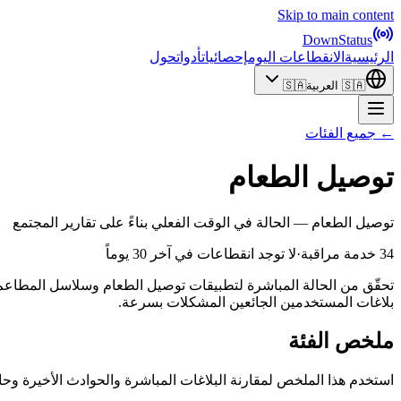
Skip to main content
DownStatus
الرئيسية
الانقطاعات اليوم
إحصائيات
أدوات
حول
🇸🇦
العربية
🇸🇦
← جميع الفئات
توصيل الطعام
توصيل الطعام — الحالة في الوقت الفعلي بناءً على تقارير المجتمع
34 خدمة مراقبة
·
لا توجد انقطاعات في آخر 30 يوماً
تحقّق من الحالة المباشرة لتطبيقات توصيل الطعام وسلاسل المطاعم. عن
بلاغات المستخدمين الجائعين المشكلات بسرعة.
ملخص الفئة
استخدم هذا الملخص لمقارنة البلاغات المباشرة والحوادث الأخيرة و