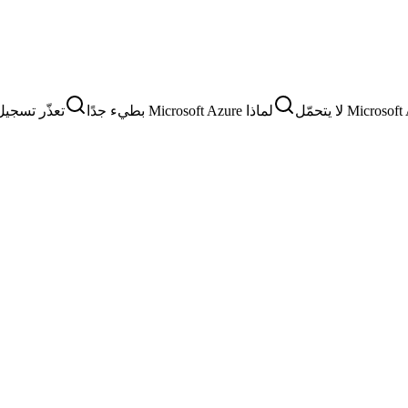
Micros لا يتحمّل
لماذا Microsoft Azure بطيء جدًا
تعذّر تسجيل الدخول