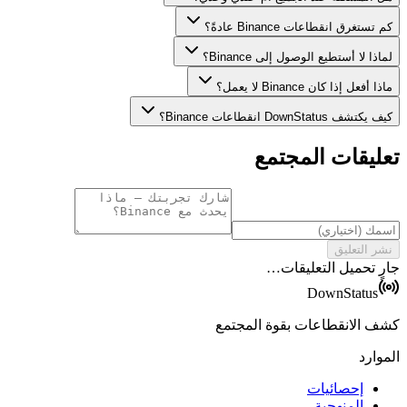
كم تستغرق انقطاعات Binance عادةً؟
لماذا لا أستطيع الوصول إلى Binance؟
ماذا أفعل إذا كان Binance لا يعمل؟
كيف يكتشف DownStatus انقطاعات Binance؟
تعليقات المجتمع
نشر التعليق
جارٍ تحميل التعليقات…
DownStatus
كشف الانقطاعات بقوة المجتمع
الموارد
إحصائيات
المنهجية