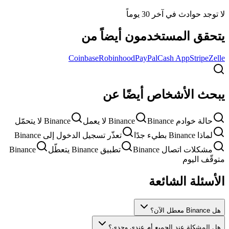
لا توجد حوادث في آخر 30 يوماً
يتحقق المستخدمون أيضاً من
Coinbase
Robinhood
PayPal
Cash App
Stripe
Zelle
يبحث الأشخاص أيضًا عن
حالة خوادم Binance
Binance لا يعمل
Binance لا يتحمّل
لماذا Binance بطيء جدًا
تعذّر تسجيل الدخول إلى Binance
مشكلات اتصال Binance
تطبيق Binance يتعطّل
Binance
متوقّف اليوم
الأسئلة الشائعة
هل Binance معطل الآن؟
هل المشكلة عند الجميع أم عندي وحدي؟