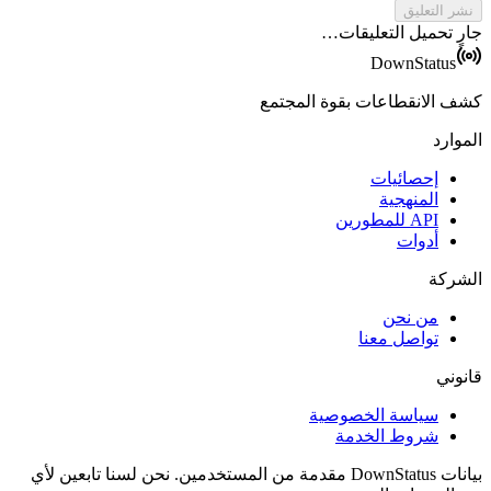
نشر التعليق
جارٍ تحميل التعليقات…
DownStatus
كشف الانقطاعات بقوة المجتمع
الموارد
إحصائيات
المنهجية
API للمطورين
أدوات
الشركة
من نحن
تواصل معنا
قانوني
سياسة الخصوصية
شروط الخدمة
بيانات DownStatus مقدمة من المستخدمين. نحن لسنا تابعين لأي