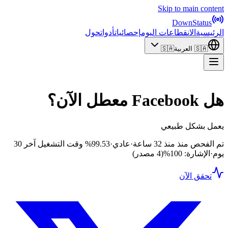
Skip to main content
DownStatus
الرئيسية
الانقطاعات اليوم
إحصائيات
أدوات
حول
🇸🇦
العربية
🇸🇦
هل Facebook معطل الآن؟
يعمل بشكل طبيعي
تم الفحص منذ منذ 32 ساعة
·
عادي
·
99.53%
وقت التشغيل آخر 30
يوم
·
الإشارة: 100%
(4 مصدر)
تحقق الآن