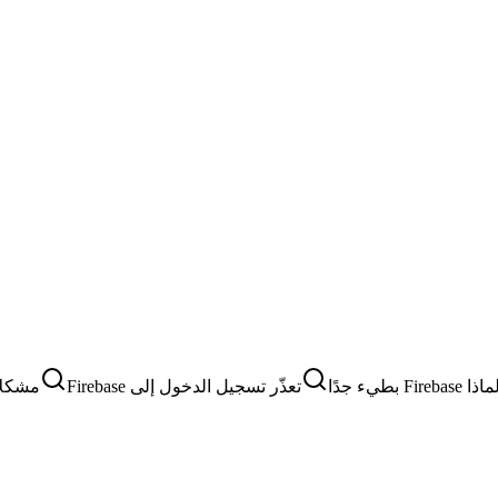
اذا Firebase بطيء جدًا
تعذّر تسجيل الدخول إلى Firebase
مشكلات ا