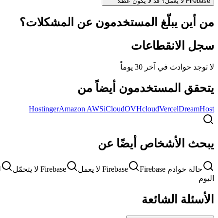
Firebase لا يعمل؟ قد لا يكون عطلاً
من أين يبلّغ المستخدمون عن المشكلات؟
سجل الانقطاعات
لا توجد حوادث في آخر 30 يوماً
يتحقق المستخدمون أيضاً من
Hostinger
Amazon AWS
iCloud
OVHcloud
Vercel
DreamHost
يبحث الأشخاص أيضًا عن
حالة خوادم Firebase
Firebase لا يعمل
Firebase لا يتحمّل
لم
اليوم
الأسئلة الشائعة