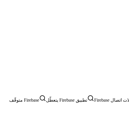
تصال Firebase
تطبيق Firebase يتعطّل
Firebase متوقّف