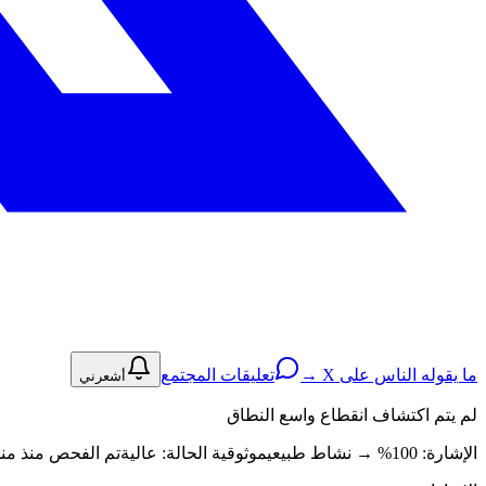
ما يقوله الناس على X →
تعليقات المجتمع
أشعرني
لم يتم اكتشاف انقطاع واسع النطاق
الإشارة: 100%
→
نشاط طبيعي
موثوقية الحالة:
عالية
تم الفحص منذ منذ 2 ساعة · عادي (5ms