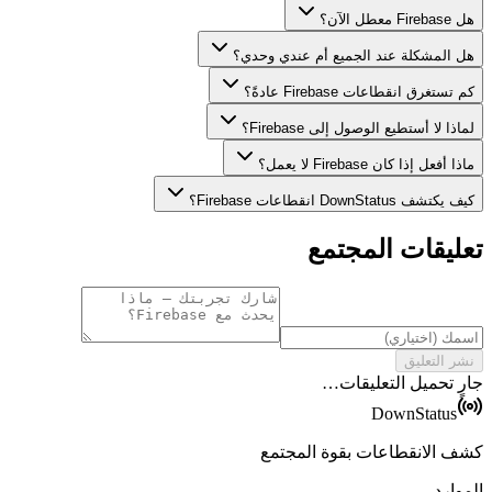
هل Firebase معطل الآن؟
هل المشكلة عند الجميع أم عندي وحدي؟
كم تستغرق انقطاعات Firebase عادةً؟
لماذا لا أستطيع الوصول إلى Firebase؟
ماذا أفعل إذا كان Firebase لا يعمل؟
كيف يكتشف DownStatus انقطاعات Firebase؟
تعليقات المجتمع
نشر التعليق
جارٍ تحميل التعليقات…
DownStatus
كشف الانقطاعات بقوة المجتمع
الموارد