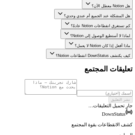
هل Notion معطل الآن؟
هل المشكلة عند الجميع أم عندي وحدي؟
كم تستغرق انقطاعات Notion عادةً؟
لماذا لا أستطيع الوصول إلى Notion؟
ماذا أفعل إذا كان Notion لا يعمل؟
كيف يكتشف DownStatus انقطاعات Notion؟
تعليقات المجتمع
نشر التعليق
جارٍ تحميل التعليقات…
DownStatus
كشف الانقطاعات بقوة المجتمع