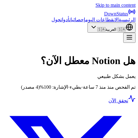
Skip to main content
DownStatus
الرئيسية
الانقطاعات اليوم
إحصائيات
أدوات
حول
🇸🇦
العربية
🇸🇦
هل Notion معطل الآن؟
يعمل بشكل طبيعي
تم الفحص منذ منذ 7 ساعة
·
بطيء
·
الإشارة: 100%
(4 مصدر)
تحقق الآن