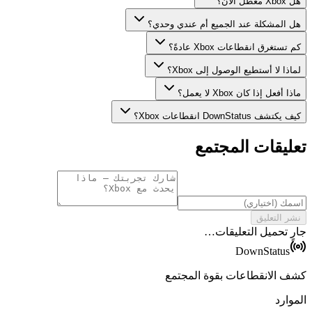
هل Xbox معطل الآن؟
هل المشكلة عند الجميع أم عندي وحدي؟
كم تستغرق انقطاعات Xbox عادةً؟
لماذا لا أستطيع الوصول إلى Xbox؟
ماذا أفعل إذا كان Xbox لا يعمل؟
كيف يكتشف DownStatus انقطاعات Xbox؟
تعليقات المجتمع
نشر التعليق
جارٍ تحميل التعليقات…
DownStatus
كشف الانقطاعات بقوة المجتمع
الموارد