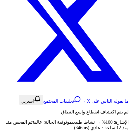
ما يقوله الناس على X →
تعليقات المجتمع
أشعرني
لم يتم اكتشاف انقطاع واسع النطاق
الإشارة: 100%
→
نشاط طبيعي
موثوقية الحالة:
عالية
تم الفحص منذ
منذ 12 ساعة · عادي (346ms)