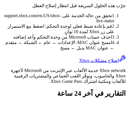
جرّب هذه الحلول السريعة قبل انتظار إصلاح العطل
1
تحقق من حالة الخدمة على support.xbox.com/en-US/xbox-
live-status
2
قم بإعادة ضبط فعلي لوحدة التحكم: اضغط مع الاستمرار
على زر Xbox لمدة 10 ثوانٍ
3
احذف حساب Microsoft من وحدة التحكم وأعد إضافته
4
امسح عنوان MAC: الإعدادات ← عام ← الشبكة ← متقدم
← عنوان MAC بديل ← مسح
إصلاح مشكلات Xbox
Xbox network خدمة الألعاب عبر الإنترنت من Microsoft لأجهزة
Xbox والحاسوب، وتوفّر اللعب الجماعي والمشتريات الرقمية
للألعاب ومكتبة اشتراك Xbox Game Pass.
التقارير في آخر 24 ساعة