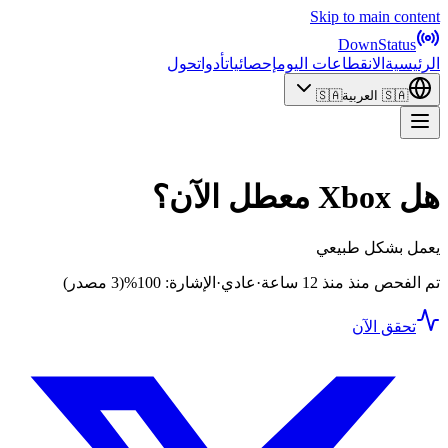
Skip to main content
DownStatus
الرئيسية
الانقطاعات اليوم
إحصائيات
أدوات
حول
🇸🇦
العربية
🇸🇦
هل Xbox معطل الآن؟
يعمل بشكل طبيعي
تم الفحص منذ منذ 12 ساعة
·
عادي
·
الإشارة: 100%
(3 مصدر)
تحقق الآن