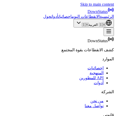
Skip to main content
DownStatus
الرئيسية
الانقطاعات اليوم
إحصائيات
أدوات
حول
🇸🇦
العربية
🇸🇦
DownStatus
كشف الانقطاعات بقوة المجتمع
الموارد
إحصائيات
المنهجية
API للمطورين
أدوات
الشركة
من نحن
تواصل معنا
قانوني