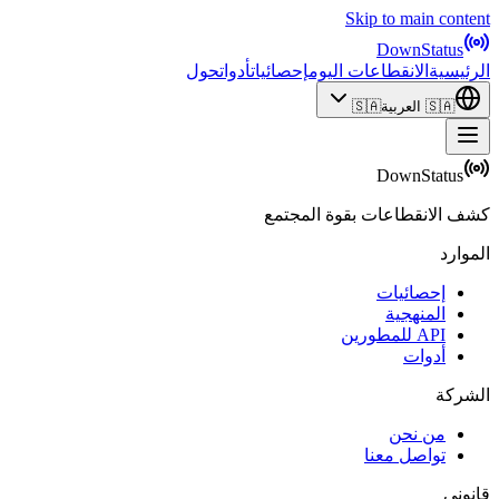
Skip to main content
DownStatus
الرئيسية
الانقطاعات اليوم
إحصائيات
أدوات
حول
🇸🇦
العربية
🇸🇦
DownStatus
كشف الانقطاعات بقوة المجتمع
الموارد
إحصائيات
المنهجية
API للمطورين
أدوات
الشركة
من نحن
تواصل معنا
قانوني