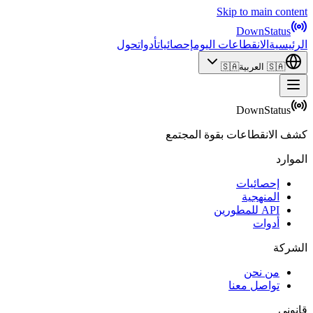
Skip to main content
DownStatus
الرئيسية
الانقطاعات اليوم
إحصائيات
أدوات
حول
🇸🇦
العربية
🇸🇦
DownStatus
كشف الانقطاعات بقوة المجتمع
الموارد
إحصائيات
المنهجية
API للمطورين
أدوات
الشركة
من نحن
تواصل معنا
قانوني