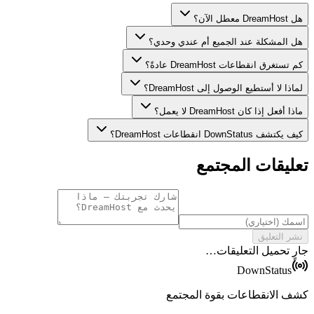
هل DreamHost معطل الآن؟
هل المشكلة عند الجميع أم عندي وحدي؟
كم تستغرق انقطاعات DreamHost عادةً؟
لماذا لا أستطيع الوصول إلى DreamHost؟
ماذا أفعل إذا كان DreamHost لا يعمل؟
كيف يكتشف DownStatus انقطاعات DreamHost؟
تعليقات المجتمع
نشر التعليق
جارٍ تحميل التعليقات…
DownStatus
كشف الانقطاعات بقوة المجتمع