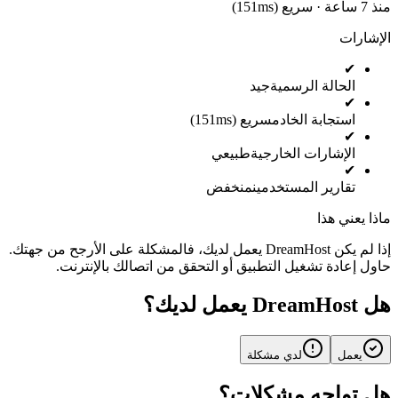
منذ 7 ساعة · سريع (151ms)
الإشارات
✔
الحالة الرسمية
جيد
✔
استجابة الخادم
سريع (151ms)
✔
الإشارات الخارجية
طبيعي
✔
تقارير المستخدمين
منخفض
ماذا يعني هذا
إذا لم يكن DreamHost يعمل لديك، فالمشكلة على الأرجح من جهتك.
حاول إعادة تشغيل التطبيق أو التحقق من اتصالك بالإنترنت.
هل DreamHost يعمل لديك؟
يعمل
لدي مشكلة
هل تواجه مشكلات؟