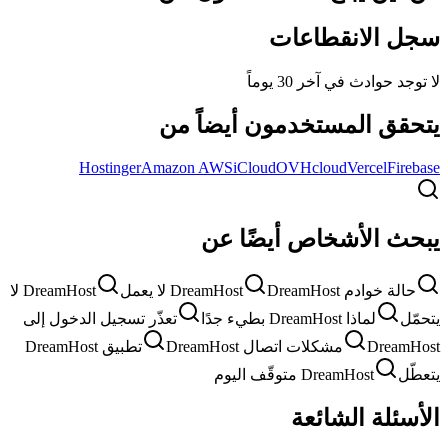
سجل الانقطاعات
لا توجد حوادث في آخر 30 يوماً
يتحقق المستخدمون أيضاً من
Hostinger
Amazon AWS
iCloud
OVHcloud
Vercel
Firebase
يبحث الأشخاص أيضًا عن
حالة خوادم DreamHost
DreamHost لا يعمل
DreamHost لا
يتحمّل
لماذا DreamHost بطيء جدًا
تعذّر تسجيل الدخول إلى
DreamHost
مشكلات اتصال DreamHost
تطبيق DreamHost
يتعطّل
DreamHost متوقّف اليوم
الأسئلة الشائعة