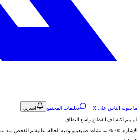
ما يقوله الناس على X →
تعليقات المجتمع
أشعرني
لم يتم اكتشاف انقطاع واسع النطاق
الإشارة: 100%
→
نشاط طبيعي
موثوقية الحالة:
عالية
تم الفحص منذ منذ 8 ساعة · عادي (0ms