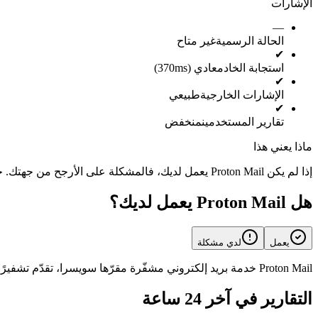
الإشارات
—
الحالة الرسمية
غير متاح
✔
استجابة الخادم
عادي (370ms)
✔
الإشارات الخارجية
طبيعي
✔
تقارير المستخدمين
منخفض
ماذا يعني هذا
إذا لم يكن Proton Mail يعمل لديك، فالمشكلة على الأرجح من جهتك. حاول إعادة تشغيل التطبيق أو التحقق من اتصالك بالإنترنت.
هل Proton Mail يعمل لديك؟
يعمل
لدي مشكلة
Proton Mail خدمة بريد إلكتروني مشفّرة مقرّها سويسرا، تقدّم تشفيرًا من طرف إلى طرف وخصوصية بدون وصول للبريد الشخصي والتجاري.
التقارير في آخر 24 ساعة