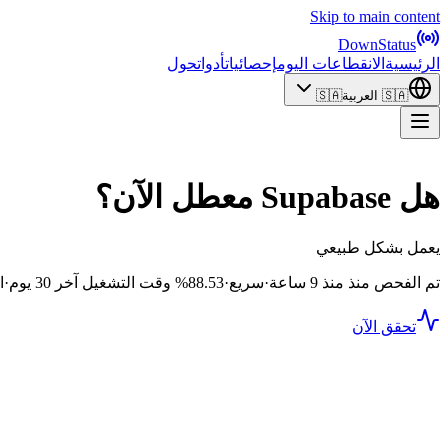
Skip to main content
DownStatus
الرئيسية
الانقطاعات اليوم
إحصائيات
أدوات
حول
🇸🇦
العربية
🇸🇦
هل Supabase معطل الآن؟
يعمل بشكل طبيعي
تم الفحص منذ منذ 9 ساعة
·
سريع
·
88.53%
وقت التشغيل آخر 30 يوم
·
ا
تحقق الآن