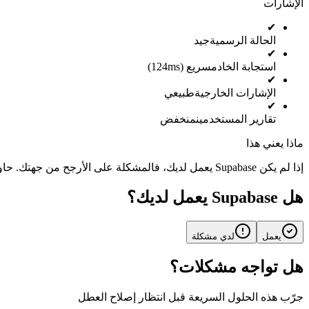
الإشارات
✔
الحالة الرسمية
جيد
✔
استجابة الخادم
سريع (124ms)
✔
الإشارات الخارجية
طبيعي
✔
تقارير المستخدمين
منخفض
ماذا يعني هذا
إذا لم يكن Supabase يعمل لديك، فالمشكلة على الأرجح من جهتك. حاول إعادة تشغيل التطبيق أو التحقق من اتصالك بالإنترنت.
هل Supabase يعمل لديك؟
يعمل
لدي مشكلة
هل تواجه مشكلات؟
جرّب هذه الحلول السريعة قبل انتظار إصلاح العطل