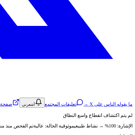
ما يقوله الناس على X →
تعليقات المجتمع
صفحة ا
أشعرني
لم يتم اكتشاف انقطاع واسع النطاق
الإشارة: 100%
→
نشاط طبيعي
موثوقية الحالة:
عالية
تم الفحص منذ منذ 9 ساعة · سريع (4ms