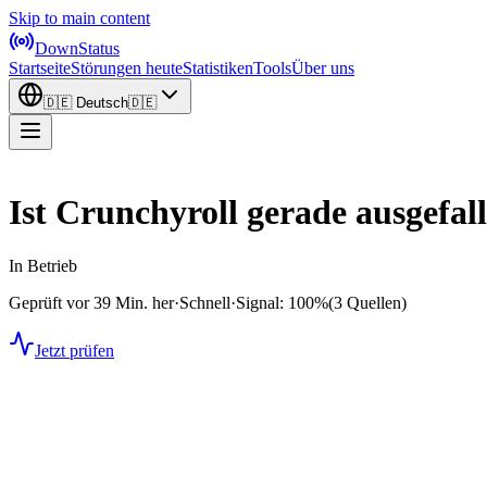
Skip to main content
DownStatus
Startseite
Störungen heute
Statistiken
Tools
Über uns
🇩🇪
Deutsch
🇩🇪
Ist Crunchyroll gerade ausgefal
In Betrieb
Geprüft vor 39 Min. her
·
Schnell
·
Signal: 100%
(3 Quellen)
Jetzt prüfen