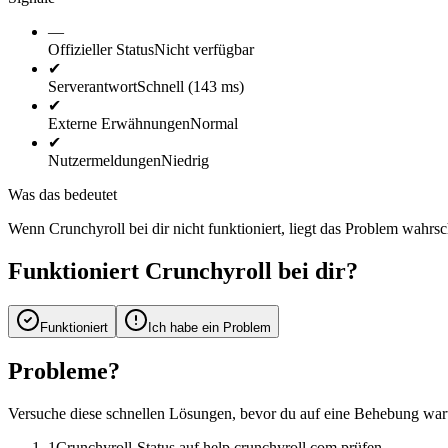
—
Offizieller Status
Nicht verfügbar
✔
Serverantwort
Schnell (143 ms)
✔
Externe Erwähnungen
Normal
✔
Nutzermeldungen
Niedrig
Was das bedeutet
Wenn Crunchyroll bei dir nicht funktioniert, liegt das Problem wahrsc
Funktioniert Crunchyroll bei dir?
Funktioniert
Ich habe ein Problem
Probleme?
Versuche diese schnellen Lösungen, bevor du auf eine Behebung wart
1
Crunchyroll-Status auf help.crunchyroll.com prüfen