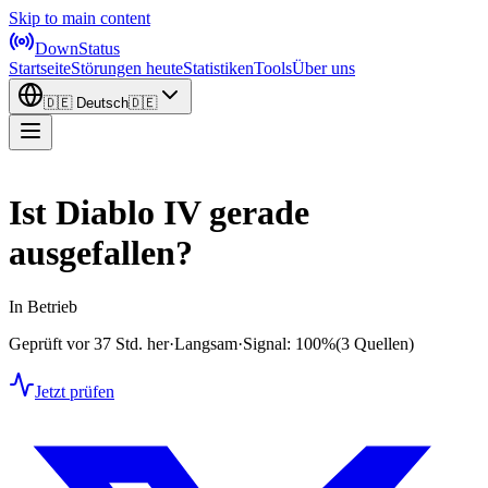
Skip to main content
DownStatus
Startseite
Störungen heute
Statistiken
Tools
Über uns
🇩🇪
Deutsch
🇩🇪
Ist Diablo IV gerade
ausgefallen?
In Betrieb
Geprüft vor 37 Std. her
·
Langsam
·
Signal: 100%
(3 Quellen)
Jetzt prüfen