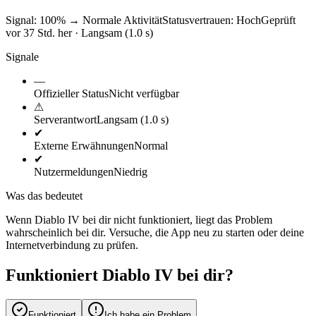
Signal: 100%
→
Normale Aktivität
Statusvertrauen:
Hoch
Geprüft
vor 37 Std. her · Langsam (1.0 s)
Signale
—
Offizieller Status
Nicht verfügbar
⚠
Serverantwort
Langsam (1.0 s)
✔
Externe Erwähnungen
Normal
✔
Nutzermeldungen
Niedrig
Was das bedeutet
Wenn Diablo IV bei dir nicht funktioniert, liegt das Problem
wahrscheinlich bei dir. Versuche, die App neu zu starten oder deine
Internetverbindung zu prüfen.
Funktioniert Diablo IV bei dir?
Funktioniert
Ich habe ein Problem