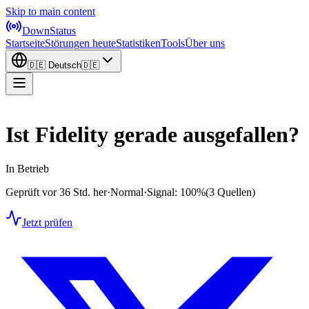
Skip to main content
DownStatus
Startseite
Störungen heute
Statistiken
Tools
Über uns
🇩🇪
Deutsch
🇩🇪
Ist Fidelity gerade ausgefallen?
In Betrieb
Geprüft vor 36 Std. her
·
Normal
·
Signal: 100%
(3 Quellen)
Jetzt prüfen