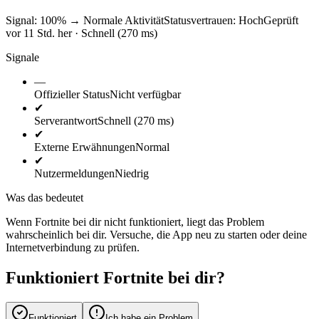
Signal: 100%
→
Normale Aktivität
Statusvertrauen:
Hoch
Geprüft
vor 11 Std. her · Schnell (270 ms)
Signale
—
Offizieller Status
Nicht verfügbar
✔
Serverantwort
Schnell (270 ms)
✔
Externe Erwähnungen
Normal
✔
Nutzermeldungen
Niedrig
Was das bedeutet
Wenn Fortnite bei dir nicht funktioniert, liegt das Problem
wahrscheinlich bei dir. Versuche, die App neu zu starten oder deine
Internetverbindung zu prüfen.
Funktioniert Fortnite bei dir?
Funktioniert
Ich habe ein Problem