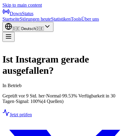
Skip to main content
DownStatus
Startseite
Störungen heute
Statistiken
Tools
Über uns
🇩🇪
Deutsch
🇩🇪
Ist Instagram gerade
ausgefallen?
In Betrieb
Geprüft vor 9 Std. her
·
Normal
·
99.53%
Verfügbarkeit in 30
Tagen
·
Signal: 100%
(4 Quellen)
Jetzt prüfen