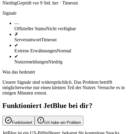
Niedrig
Geprüft vor 9 Std. her · Timeout
Signale
—
Offizieller Status
Nicht verfügbar
✗
Serverantwort
Timeout
✔
Externe Erwähnungen
Normal
✔
Nutzermeldungen
Niedrig
Was das bedeutet
Unsere Signale sind widersprüchlich. Das Problem betrifft
möglicherweise nur einen kleinen Teil der Nutzer. Versuche es in
einigen Minuten erneut.
Funktioniert JetBlue bei dir?
Funktioniert
Ich habe ein Problem
JetBlue ist ein US-Billigflieger, bekannt für kostenlose Snacks,