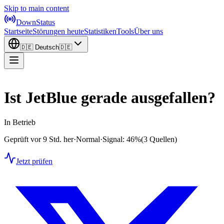
Skip to main content
DownStatus
Startseite
Störungen heute
Statistiken
Tools
Über uns
🇩🇪
Deutsch
🇩🇪
Ist JetBlue gerade ausgefallen?
In Betrieb
Geprüft vor 9 Std. her
·
Normal
·
Signal: 46%
(3 Quellen)
Jetzt prüfen