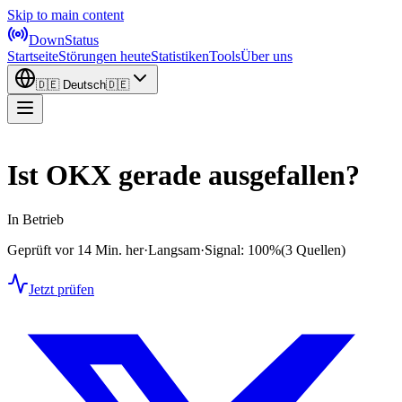
Skip to main content
DownStatus
Startseite
Störungen heute
Statistiken
Tools
Über uns
🇩🇪
Deutsch
🇩🇪
Ist OKX gerade ausgefallen?
In Betrieb
Geprüft vor 14 Min. her
·
Langsam
·
Signal: 100%
(3 Quellen)
Jetzt prüfen