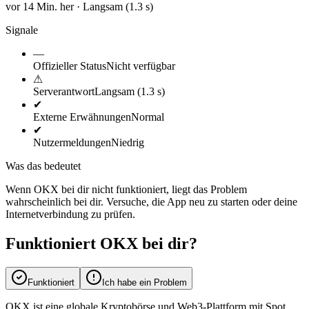
vor 14 Min. her · Langsam (1.3 s)
Signale
—
Offizieller Status
Nicht verfügbar
⚠
Serverantwort
Langsam (1.3 s)
✔
Externe Erwähnungen
Normal
✔
Nutzermeldungen
Niedrig
Was das bedeutet
Wenn OKX bei dir nicht funktioniert, liegt das Problem
wahrscheinlich bei dir. Versuche, die App neu zu starten oder deine
Internetverbindung zu prüfen.
Funktioniert OKX bei dir?
Funktioniert
Ich habe ein Problem
OKX ist eine globale Kryptobörse und Web3-Plattform mit Spot,