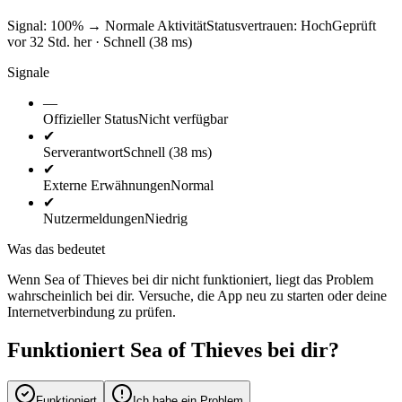
Signal: 100%
→
Normale Aktivität
Statusvertrauen:
Hoch
Geprüft
vor 32 Std. her · Schnell (38 ms)
Signale
—
Offizieller Status
Nicht verfügbar
✔
Serverantwort
Schnell (38 ms)
✔
Externe Erwähnungen
Normal
✔
Nutzermeldungen
Niedrig
Was das bedeutet
Wenn Sea of Thieves bei dir nicht funktioniert, liegt das Problem
wahrscheinlich bei dir. Versuche, die App neu zu starten oder deine
Internetverbindung zu prüfen.
Funktioniert Sea of Thieves bei dir?
Funktioniert
Ich habe ein Problem