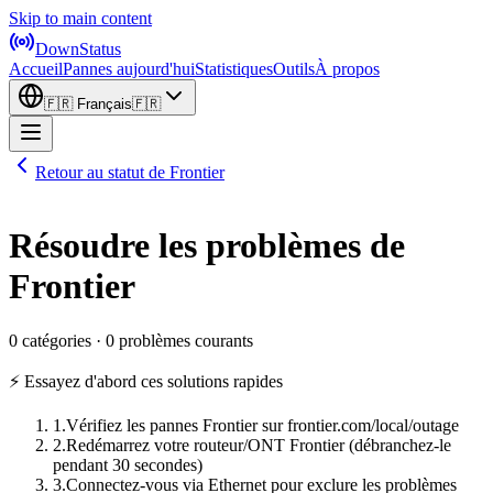
Skip to main content
DownStatus
Accueil
Pannes aujourd'hui
Statistiques
Outils
À propos
🇫🇷
Français
🇫🇷
Retour au statut de Frontier
Résoudre les problèmes de
Frontier
0 catégories · 0 problèmes courants
⚡ Essayez d'abord ces solutions rapides
1
.
Vérifiez les pannes Frontier sur frontier.com/local/outage
2
.
Redémarrez votre routeur/ONT Frontier (débranchez-le
pendant 30 secondes)
3
.
Connectez-vous via Ethernet pour exclure les problèmes