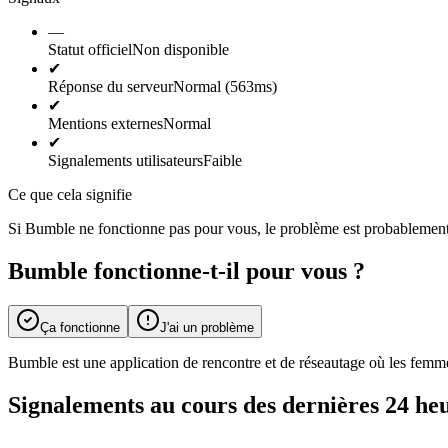
—
Statut officiel
Non disponible
✔
Réponse du serveur
Normal (563ms)
✔
Mentions externes
Normal
✔
Signalements utilisateurs
Faible
Ce que cela signifie
Si Bumble ne fonctionne pas pour vous, le problème est probablement l
Bumble fonctionne-t-il pour vous ?
Ça fonctionne
J'ai un problème
Bumble est une application de rencontre et de réseautage où les femmes
Signalements au cours des dernières 24 he