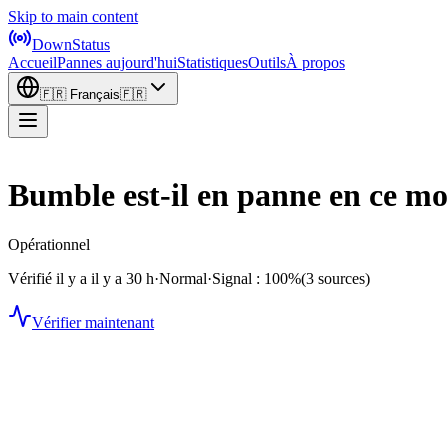
Skip to main content
DownStatus
Accueil
Pannes aujourd'hui
Statistiques
Outils
À propos
🇫🇷
Français
🇫🇷
Bumble est-il en panne en ce m
Opérationnel
Vérifié il y a il y a 30 h
·
Normal
·
Signal : 100%
(3 sources)
Vérifier maintenant