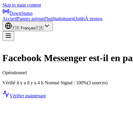
Skip to main content
DownStatus
Accueil
Pannes aujourd'hui
Statistiques
Outils
À propos
🇫🇷
Français
🇫🇷
Facebook Messenger est-il en p
Opérationnel
Vérifié il y a il y a 4 h
·
Normal
·
Signal : 100%
(3 sources)
Vérifier maintenant