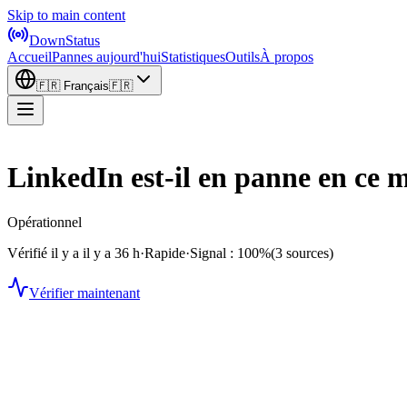
Skip to main content
DownStatus
Accueil
Pannes aujourd'hui
Statistiques
Outils
À propos
🇫🇷
Français
🇫🇷
LinkedIn est-il en panne en ce
Opérationnel
Vérifié il y a il y a 36 h
·
Rapide
·
Signal : 100%
(3 sources)
Vérifier maintenant