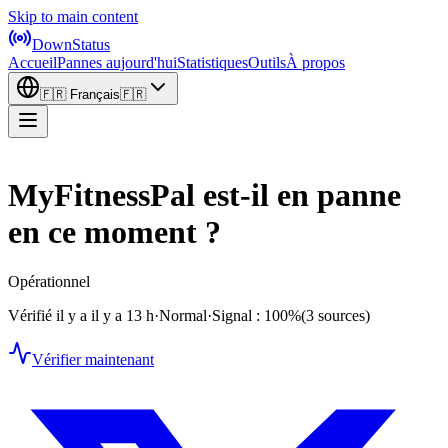
Skip to main content
DownStatus
Accueil
Pannes aujourd'hui
Statistiques
Outils
À propos
🇫🇷
Français
🇫🇷
MyFitnessPal est-il en panne
en ce moment ?
Opérationnel
Vérifié il y a il y a 13 h
·
Normal
·
Signal : 100%
(3 sources)
Vérifier maintenant