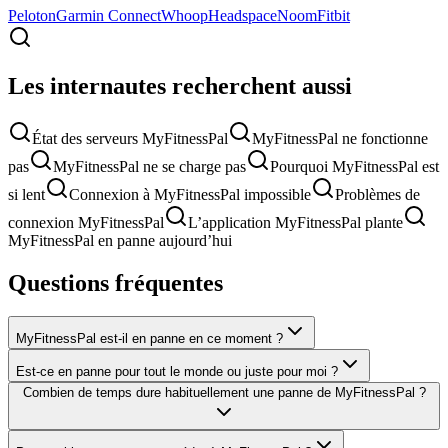
Peloton
Garmin Connect
Whoop
Headspace
Noom
Fitbit
Les internautes recherchent aussi
État des serveurs MyFitnessPal
MyFitnessPal ne fonctionne
pas
MyFitnessPal ne se charge pas
Pourquoi MyFitnessPal est
si lent
Connexion à MyFitnessPal impossible
Problèmes de
connexion MyFitnessPal
L’application MyFitnessPal plante
MyFitnessPal en panne aujourd’hui
Questions fréquentes
MyFitnessPal est-il en panne en ce moment ?
Est-ce en panne pour tout le monde ou juste pour moi ?
Combien de temps dure habituellement une panne de MyFitnessPal ?