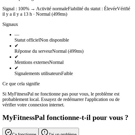
Signal : 100%
→
Activité normale
Fiabilité du statut :
Élevée
Vérifié
il y a il y a 13 h · Normal (499ms)
Signaux
—
Statut officiel
Non disponible
✔
Réponse du serveur
Normal (499ms)
✔
Mentions externes
Normal
✔
Signalements utilisateurs
Faible
Ce que cela signifie
Si MyFitnessPal ne fonctionne pas pour vous, le problème est
probablement local. Essayez de redémarrer l'application ou de
vérifier votre connexion internet.
MyFitnessPal fonctionne-t-il pour vous ?
Ça fonctionne
J'ai un problème