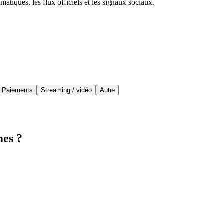
atiques, les flux officiels et les signaux sociaux.
Paiements
Streaming / vidéo
Autre
mes ?