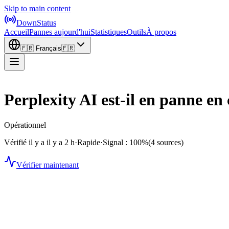
Skip to main content
DownStatus
Accueil
Pannes aujourd'hui
Statistiques
Outils
À propos
🇫🇷
Français
🇫🇷
Perplexity AI est-il en panne e
Opérationnel
Vérifié il y a il y a 2 h
·
Rapide
·
Signal : 100%
(4 sources)
Vérifier maintenant