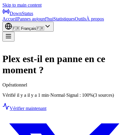
Skip to main content
DownStatus
Accueil
Pannes aujourd'hui
Statistiques
Outils
À propos
🇫🇷
Français
🇫🇷
Plex est-il en panne en ce
moment ?
Opérationnel
Vérifié il y a il y a 1 min
·
Normal
·
Signal : 100%
(3 sources)
Vérifier maintenant