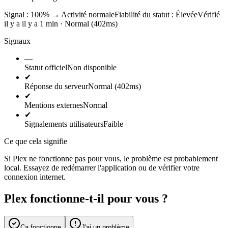
Signal : 100%
→
Activité normale
Fiabilité du statut :
Élevée
Vérifié
il y a il y a 1 min · Normal (402ms)
Signaux
—
Statut officiel
Non disponible
✔
Réponse du serveur
Normal (402ms)
✔
Mentions externes
Normal
✔
Signalements utilisateurs
Faible
Ce que cela signifie
Si Plex ne fonctionne pas pour vous, le problème est probablement
local. Essayez de redémarrer l'application ou de vérifier votre
connexion internet.
Plex fonctionne-t-il pour vous ?
Ça fonctionne
J'ai un problème