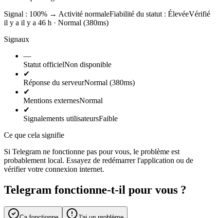
Signal : 100%
→
Activité normale
Fiabilité du statut :
Élevée
Vérifié
il y a il y a 46 h · Normal (380ms)
Signaux
—
Statut officiel
Non disponible
✔
Réponse du serveur
Normal (380ms)
✔
Mentions externes
Normal
✔
Signalements utilisateurs
Faible
Ce que cela signifie
Si Telegram ne fonctionne pas pour vous, le problème est
probablement local. Essayez de redémarrer l'application ou de
vérifier votre connexion internet.
Telegram fonctionne-t-il pour vous ?
Ça fonctionne
J'ai un problème