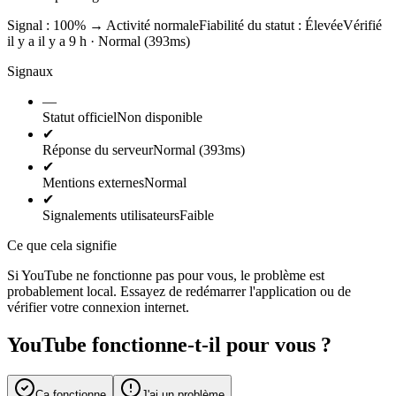
Signal : 100%
→
Activité normale
Fiabilité du statut :
Élevée
Vérifié
il y a il y a 9 h · Normal (393ms)
Signaux
—
Statut officiel
Non disponible
✔
Réponse du serveur
Normal (393ms)
✔
Mentions externes
Normal
✔
Signalements utilisateurs
Faible
Ce que cela signifie
Si YouTube ne fonctionne pas pour vous, le problème est
probablement local. Essayez de redémarrer l'application ou de
vérifier votre connexion internet.
YouTube fonctionne-t-il pour vous ?
Ça fonctionne
J'ai un problème