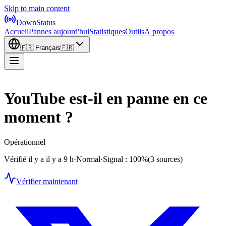
Skip to main content
DownStatus
Accueil
Pannes aujourd'hui
Statistiques
Outils
À propos
🇫🇷
Français
🇫🇷
YouTube est-il en panne en ce
moment ?
Opérationnel
Vérifié il y a il y a 9 h
·
Normal
·
Signal : 100%
(3 sources)
Vérifier maintenant