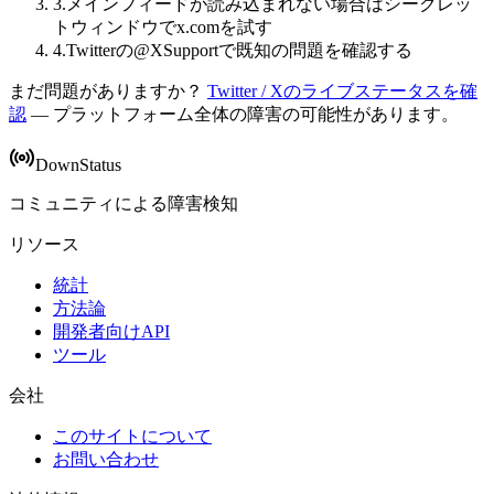
3
.
メインフィードが読み込まれない場合はシークレッ
トウィンドウでx.comを試す
4
.
Twitterの@XSupportで既知の問題を確認する
まだ問題がありますか？
Twitter / Xのライブステータスを確
認
— プラットフォーム全体の障害の可能性があります。
DownStatus
コミュニティによる障害検知
リソース
統計
方法論
開発者向けAPI
ツール
会社
このサイトについて
お問い合わせ