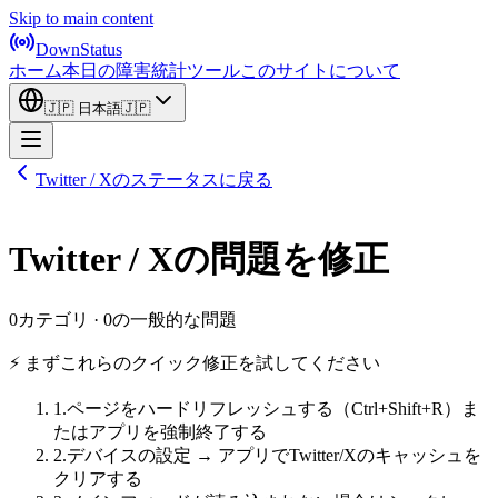
Skip to main content
DownStatus
ホーム
本日の障害
統計
ツール
このサイトについて
🇯🇵
日本語
🇯🇵
Twitter / Xのステータスに戻る
Twitter / Xの問題を修正
0カテゴリ · 0の一般的な問題
⚡ まずこれらのクイック修正を試してください
1
.
ページをハードリフレッシュする（Ctrl+Shift+R）ま
たはアプリを強制終了する
2
.
デバイスの設定 → アプリでTwitter/Xのキャッシュを
クリアする