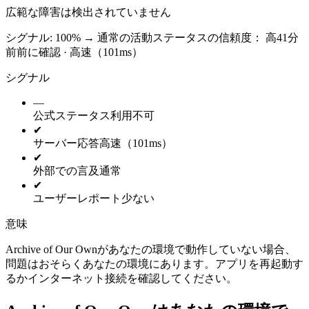
広範な障害は検出されていません
シグナル: 100%
→
通常の活動
ステータスの信頼度：
高
41分
前前に確認 · 高速（101ms）
シグナル
—
公式ステータス
利用不可
✔
サーバー応答
高速（101ms）
✔
外部での言及
通常
✔
ユーザーレポート
少ない
意味
Archive of Our Ownがあなたの環境で動作していない場合、
問題はおそらくあなたの環境にあります。アプリを再起動す
るかインターネット接続を確認してください。