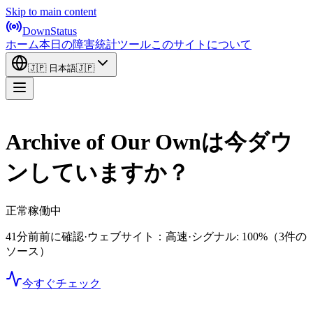
Skip to main content
DownStatus
ホーム
本日の障害
統計
ツール
このサイトについて
🇯🇵
日本語
🇯🇵
Archive of Our Ownは今ダウ
ンしていますか？
正常稼働中
41分前前に確認
·
ウェブサイト：高速
·
シグナル: 100%
（3件の
ソース）
今すぐチェック