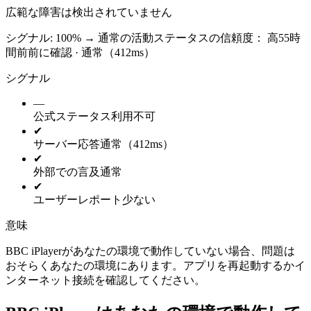
広範な障害は検出されていません
シグナル: 100%
→
通常の活動
ステータスの信頼度：
高
55時
間前前に確認 · 通常（412ms）
シグナル
—
公式ステータス
利用不可
✔
サーバー応答
通常（412ms）
✔
外部での言及
通常
✔
ユーザーレポート
少ない
意味
BBC iPlayerがあなたの環境で動作していない場合、問題は
おそらくあなたの環境にあります。アプリを再起動するかイ
ンターネット接続を確認してください。