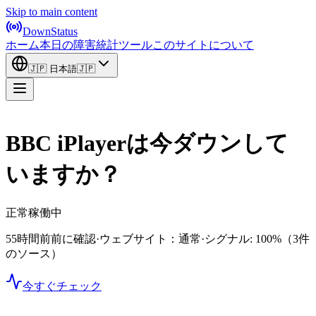
Skip to main content
DownStatus
ホーム
本日の障害
統計
ツール
このサイトについて
🇯🇵
日本語
🇯🇵
BBC iPlayerは今ダウンして
いますか？
正常稼働中
55時間前前に確認
·
ウェブサイト：通常
·
シグナル: 100%
（3件
のソース）
今すぐチェック