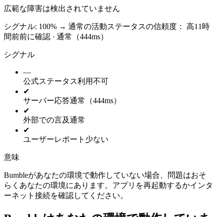
広範な障害は検出されていません
シグナル: 100%
→
通常の活動
ステータスの信頼度：
高
11時
間前前に確認 · 通常（444ms）
シグナル
—
公式ステータス
利用不可
✔
サーバー応答
通常（444ms）
✔
外部での言及
通常
✔
ユーザーレポート
少ない
意味
Bumbleがあなたの環境で動作していない場合、問題はおそ
らくあなたの環境にあります。アプリを再起動するかインタ
ーネット接続を確認してください。