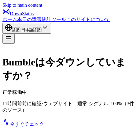
Skip to main content
DownStatus
ホーム
本日の障害
統計
ツール
このサイトについて
🇯🇵
日本語
🇯🇵
Bumbleは今ダウンしていま
すか？
正常稼働中
11時間前前に確認
·
ウェブサイト：通常
·
シグナル: 100%
（3件
のソース）
今すぐチェック