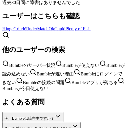
過去30日間に障害はありませんでした
ユーザーはこちらも確認
Hinge
Grindr
Tinder
Match
OkCupid
Plenty of Fish
他のユーザーの検索
Bumbleのサーバー状況
Bumbleが使えない
Bumbleが
読み込めない
Bumbleが遅い理由
Bumbleにログインで
きない
Bumbleの接続の問題
Bumbleアプリが落ちる
Bumbleが今日使えない
よくある質問
今、Bumbleは障害中ですか？