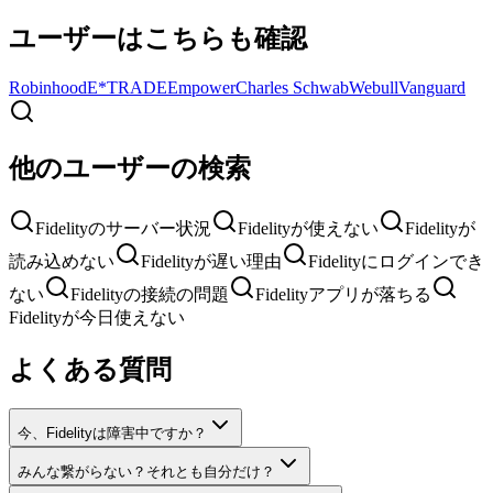
ユーザーはこちらも確認
Robinhood
E*TRADE
Empower
Charles Schwab
Webull
Vanguard
他のユーザーの検索
Fidelityのサーバー状況
Fidelityが使えない
Fidelityが
読み込めない
Fidelityが遅い理由
Fidelityにログインでき
ない
Fidelityの接続の問題
Fidelityアプリが落ちる
Fidelityが今日使えない
よくある質問
今、Fidelityは障害中ですか？
みんな繋がらない？それとも自分だけ？