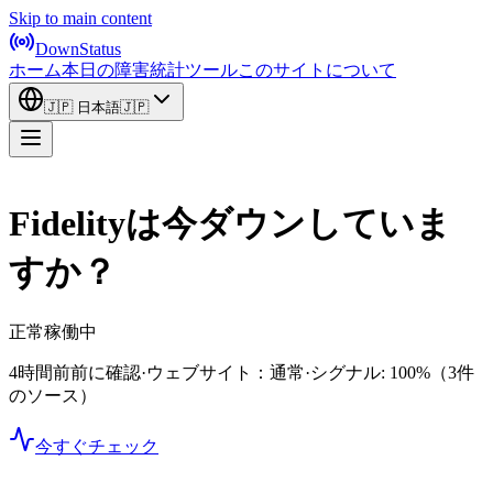
Skip to main content
DownStatus
ホーム
本日の障害
統計
ツール
このサイトについて
🇯🇵
日本語
🇯🇵
Fidelityは今ダウンしていま
すか？
正常稼働中
4時間前前に確認
·
ウェブサイト：通常
·
シグナル: 100%
（3件
のソース）
今すぐチェック