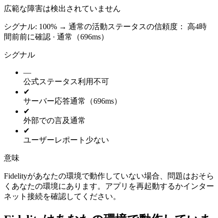
広範な障害は検出されていません
シグナル: 100%
→
通常の活動
ステータスの信頼度：
高
4時
間前前に確認 · 通常（696ms）
シグナル
—
公式ステータス
利用不可
✔
サーバー応答
通常（696ms）
✔
外部での言及
通常
✔
ユーザーレポート
少ない
意味
Fidelityがあなたの環境で動作していない場合、問題はおそら
くあなたの環境にあります。アプリを再起動するかインター
ネット接続を確認してください。