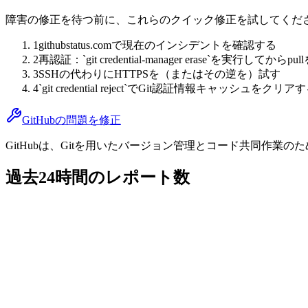
障害の修正を待つ前に、これらのクイック修正を試してくだ
1
githubstatus.comで現在のインシデントを確認する
2
再認証：`git credential-manager erase`を実行してからp
3
SSHの代わりにHTTPSを（またはその逆を）試す
4
`git credential reject`でGit認証情報キャッシュをクリア
GitHubの問題を修正
GitHubは、Gitを用いたバージョン管理とコード共同作業のた
過去24時間のレポート数