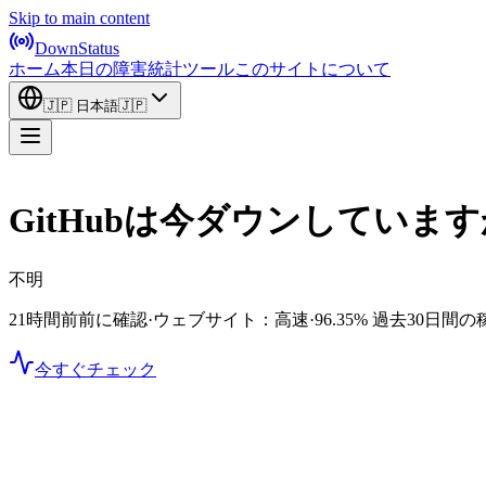
Skip to main content
DownStatus
ホーム
本日の障害
統計
ツール
このサイトについて
🇯🇵
日本語
🇯🇵
GitHubは今ダウンしていま
不明
21時間前前に確認
·
ウェブサイト：高速
·
96.35%
過去30日間の
今すぐチェック