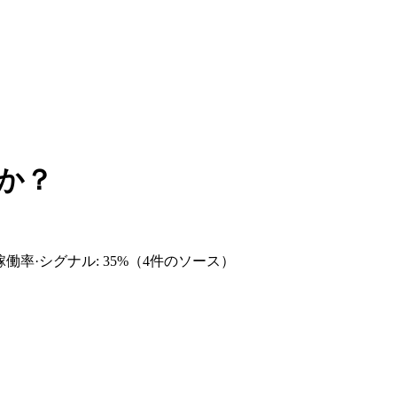
すか？
稼働率
·
シグナル: 35%
（4件のソース）