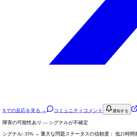
Xでの反応を見る →
コミュニティコメント
通知する
障害の可能性あり — シグナルが不確定
シグナル: 35%
→
重大な問題
ステータスの信頼度：
低
21時間