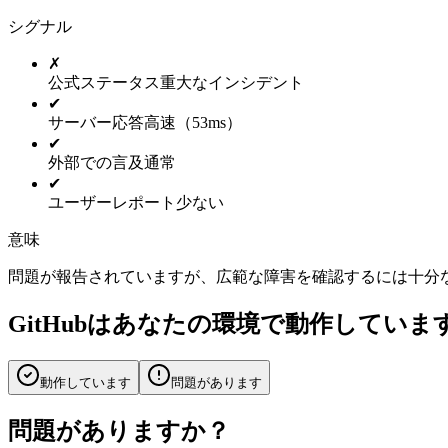
シグナル
✗
公式ステータス
重大なインシデント
✔
サーバー応答
高速（53ms）
✔
外部での言及
通常
✔
ユーザーレポート
少ない
意味
問題が報告されていますが、広範な障害を確認するには十分
GitHubはあなたの環境で動作していま
動作しています
問題があります
問題がありますか？