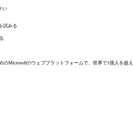
さい
ullを試みる
する
めのMicrosoftのウェブプラットフォームで、世界で1億人を