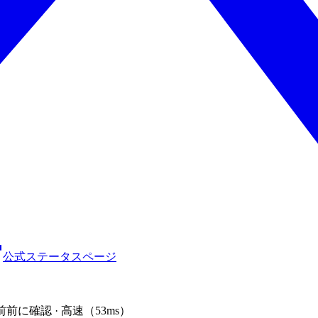
公式ステータスページ
前前に確認 · 高速（53ms）