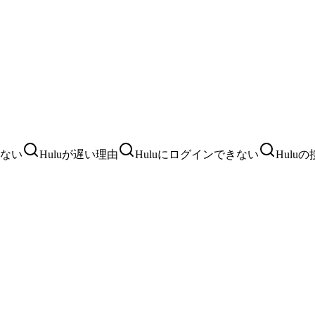
めない
Huluが遅い理由
Huluにログインできない
Hulu