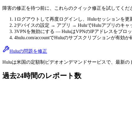
障害の修正を待つ前に、これらのクイック修正を試してくだ
1
ログアウトして再度ログインし、Huluセッションを更
2
デバイスの設定 → アプリ → HuluでHuluアプリの
3
VPNを無効にする — HuluはVPNのIPアドレスをブ
4
hulu.com/accountでHuluのサブスクリプションが有効
Huluの問題を修正
Huluは米国の定額制ビデオオンデマンドサービスで、最新の
過去24時間のレポート数