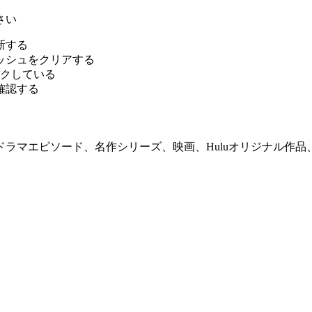
さい
新する
キャッシュをクリアする
ロックしている
か確認する
ドラマエピソード、名作シリーズ、映画、Huluオリジナル作