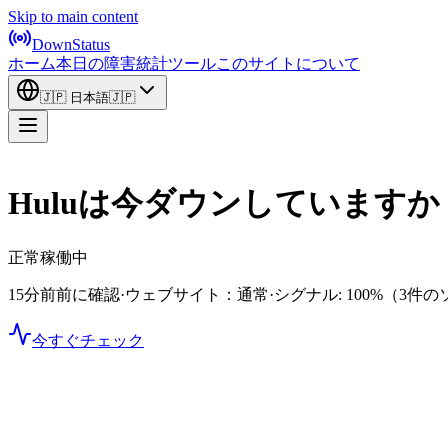
Skip to main content
DownStatus
ホーム
本日の障害
統計
ツール
このサイトについて
🇯🇵
日本語
🇯🇵
Huluは今ダウンしていますか
正常稼働中
15分前前に確認
·
ウェブサイト：通常
·
シグナル: 100%
（3件の
今すぐチェック