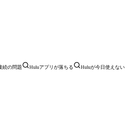
の接続の問題
Huluアプリが落ちる
Huluが今日使えない