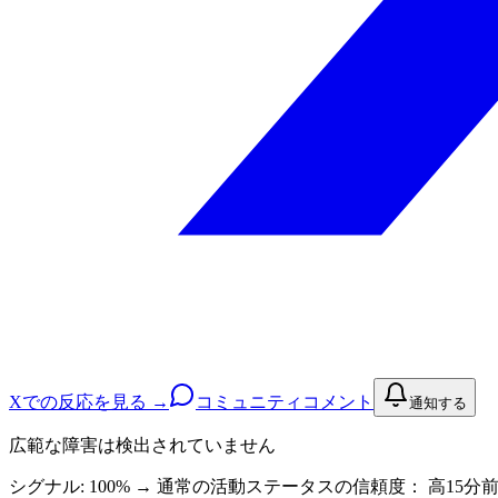
Xでの反応を見る →
コミュニティコメント
通知する
広範な障害は検出されていません
シグナル: 100%
→
通常の活動
ステータスの信頼度：
高
15分前