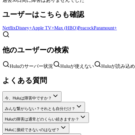
過去30日間に障害はありませんでした
ユーザーはこちらも確認
Netflix
Disney+
Apple TV+
Max (HBO)
Peacock
Paramount+
他のユーザーの検索
Huluのサーバー状況
Huluが使えない
Huluが読み込
よくある質問
今、Huluは障害中ですか？
みんな繋がらない？それとも自分だけ？
Huluの障害は通常どのくらい続きますか？
Huluに接続できないのはなぜ？