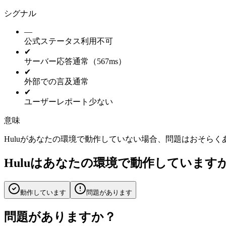
シグナル
—
公式ステータス
利用不可
✔
サーバー応答
通常（567ms）
✔
外部での言及
通常
✔
ユーザーレポート
少ない
意味
Huluがあなたの環境で動作していない場合、問題はおそら
Huluはあなたの環境で動作しています
動作しています
問題があります
問題がありますか？