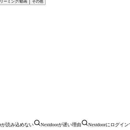
リーミング/動画
その他
doorが読み込めない
Nextdoorが遅い理由
Nextdoorにログイ