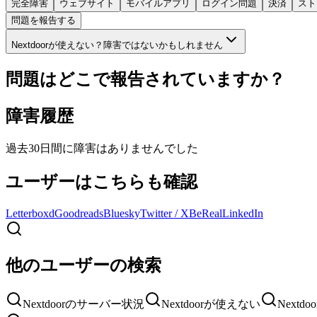
完全障害
ウェブサイト
モバイルアプリ
ログイン問題
決済
スト
問題を報告する
Nextdoorが使えない？障害ではないかもしれません
問題はどこで報告されていますか？
障害履歴
過去30日間に障害はありませんでした
ユーザーはこちらも確認
Letterboxd
Goodreads
Bluesky
Twitter / X
BeReal
LinkedIn
他のユーザーの検索
Nextdoorのサーバー状況
Nextdoorが使えない
Next