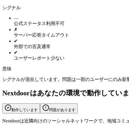
シグナル
—
公式ステータス
利用不可
✗
サーバー応答
タイムアウト
✔
外部での言及
通常
✔
ユーザーレポート
少ない
意味
シグナルが混在しています。問題は一部のユーザーにのみ影
Nextdoorはあなたの環境で動作してい
動作しています
問題があります
Nextdoorは近隣向けのソーシャルネットワークで、地域