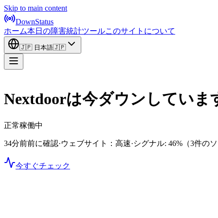
Skip to main content
DownStatus
ホーム
本日の障害
統計
ツール
このサイトについて
🇯🇵
日本語
🇯🇵
Nextdoorは今ダウンしてい
正常稼働中
34分前前に確認
·
ウェブサイト：高速
·
シグナル: 46%
（3件の
今すぐチェック