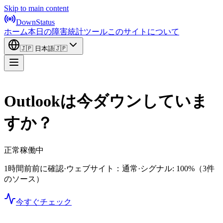
Skip to main content
DownStatus
ホーム
本日の障害
統計
ツール
このサイトについて
🇯🇵
日本語
🇯🇵
Outlookは今ダウンしていま
すか？
正常稼働中
1時間前前に確認
·
ウェブサイト：通常
·
シグナル: 100%
（3件
のソース）
今すぐチェック