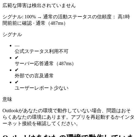
広範な障害は検出されていません
シグナル: 100%
→
通常の活動
ステータスの信頼度：
高
1時
間前前に確認 · 通常（487ms）
シグナル
—
公式ステータス
利用不可
✔
サーバー応答
通常（487ms）
✔
外部での言及
通常
✔
ユーザーレポート
少ない
意味
Outlookがあなたの環境で動作していない場合、問題はおそ
らくあなたの環境にあります。アプリを再起動するかインタ
ーネット接続を確認してください。