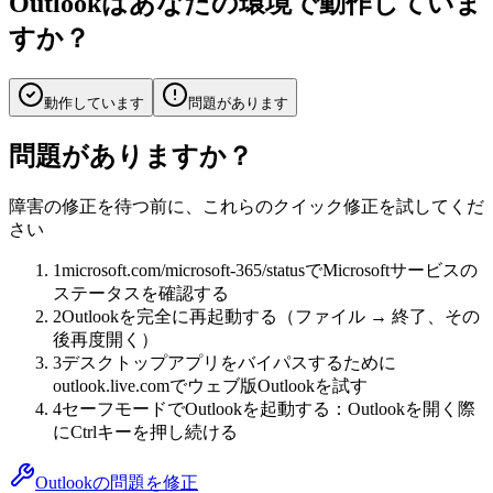
Outlookはあなたの環境で動作していま
すか？
動作しています
問題があります
問題がありますか？
障害の修正を待つ前に、これらのクイック修正を試してくだ
さい
1
microsoft.com/microsoft-365/statusでMicrosoftサービスの
ステータスを確認する
2
Outlookを完全に再起動する（ファイル → 終了、その
後再度開く）
3
デスクトップアプリをバイパスするために
outlook.live.comでウェブ版Outlookを試す
4
セーフモードでOutlookを起動する：Outlookを開く際
にCtrlキーを押し続ける
Outlookの問題を修正