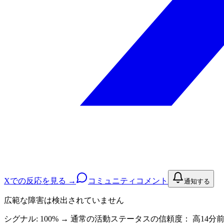
Xでの反応を見る →
コミュニティコメント
通知する
広範な障害は検出されていません
シグナル: 100%
→
通常の活動
ステータスの信頼度：
高
14分前