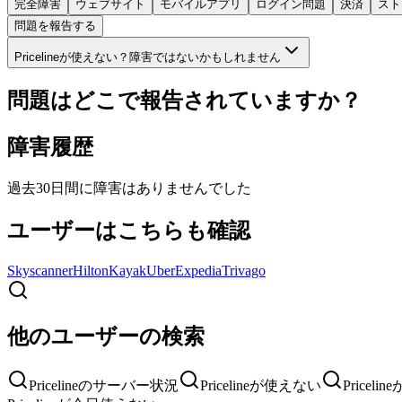
完全障害
ウェブサイト
モバイルアプリ
ログイン問題
決済
スト
問題を報告する
Pricelineが使えない？障害ではないかもしれません
問題はどこで報告されていますか？
障害履歴
過去30日間に障害はありませんでした
ユーザーはこちらも確認
Skyscanner
Hilton
Kayak
Uber
Expedia
Trivago
他のユーザーの検索
Pricelineのサーバー状況
Pricelineが使えない
Pricel