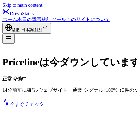
Skip to main content
DownStatus
ホーム
本日の障害
統計
ツール
このサイトについて
🇯🇵
日本語
🇯🇵
Pricelineは今ダウンしてい
正常稼働中
14分前前に確認
·
ウェブサイト：通常
·
シグナル: 100%
（3件の
今すぐチェック