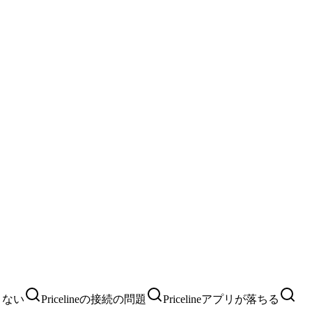
できない
Pricelineの接続の問題
Pricelineアプリが落ちる