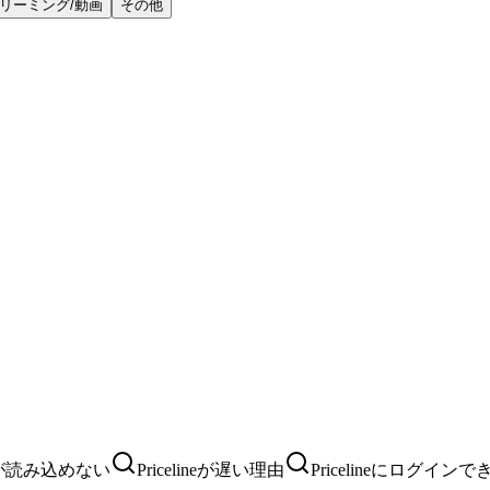
リーミング/動画
その他
ineが読み込めない
Pricelineが遅い理由
Pricelineにログイン