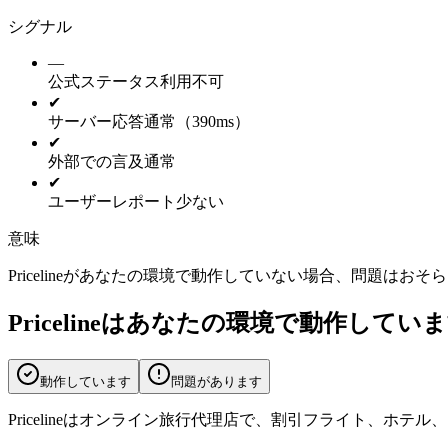
シグナル
—
公式ステータス
利用不可
✔
サーバー応答
通常（390ms）
✔
外部での言及
通常
✔
ユーザーレポート
少ない
意味
Pricelineがあなたの環境で動作していない場合、問題
Pricelineはあなたの環境で動作してい
動作しています
問題があります
Pricelineはオンライン旅行代理店で、割引フライト、ホテル、