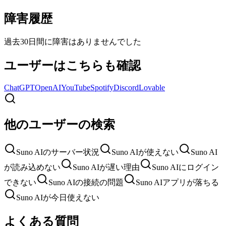
障害履歴
過去30日間に障害はありませんでした
ユーザーはこちらも確認
ChatGPT
OpenAI
YouTube
Spotify
Discord
Lovable
他のユーザーの検索
Suno AIのサーバー状況
Suno AIが使えない
Suno AI
が読み込めない
Suno AIが遅い理由
Suno AIにログイン
できない
Suno AIの接続の問題
Suno AIアプリが落ちる
Suno AIが今日使えない
よくある質問