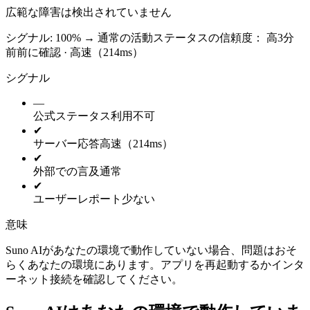
広範な障害は検出されていません
シグナル: 100%
→
通常の活動
ステータスの信頼度：
高
3分
前前に確認 · 高速（214ms）
シグナル
—
公式ステータス
利用不可
✔
サーバー応答
高速（214ms）
✔
外部での言及
通常
✔
ユーザーレポート
少ない
意味
Suno AIがあなたの環境で動作していない場合、問題はおそ
らくあなたの環境にあります。アプリを再起動するかインタ
ーネット接続を確認してください。