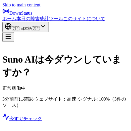
Skip to main content
DownStatus
ホーム
本日の障害
統計
ツール
このサイトについて
🇯🇵
日本語
🇯🇵
Suno AIは今ダウンしていま
すか？
正常稼働中
3分前前に確認
·
ウェブサイト：高速
·
シグナル: 100%
（3件の
ソース）
今すぐチェック