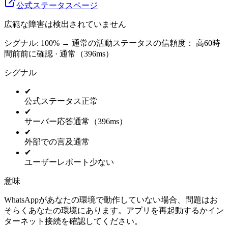
公式ステータスページ
広範な障害は検出されていません
シグナル: 100%
→
通常の活動
ステータスの信頼度：
高
60時
間前前に確認 · 通常（396ms）
シグナル
✔
公式ステータス
正常
✔
サーバー応答
通常（396ms）
✔
外部での言及
通常
✔
ユーザーレポート
少ない
意味
WhatsAppがあなたの環境で動作していない場合、問題はお
そらくあなたの環境にあります。アプリを再起動するかイン
ターネット接続を確認してください。