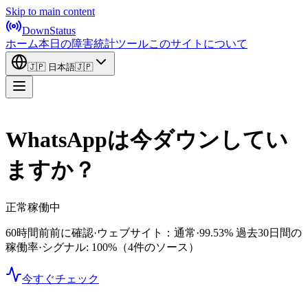
Skip to main content
DownStatus
ホーム
本日の障害
統計
ツール
このサイトについて
🇯🇵
日本語
🇯🇵
WhatsAppは今ダウンしてい
ますか？
正常稼働中
60時間前前に確認
·
ウェブサイト：通常
·
99.53%
過去30日間の
稼働率
·
シグナル: 100%
（4件のソース）
今すぐチェック