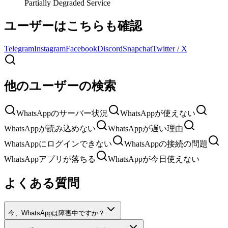
Partially Degraded Service
ユーザーはこちらも確認
Telegram
Instagram
Facebook
Discord
Snapchat
Twitter / X
他のユーザーの検索
WhatsAppのサーバー状況
WhatsAppが使えない
WhatsAppが読み込めない
WhatsAppが遅い理由
WhatsAppにログインできない
WhatsAppの接続の問題
WhatsAppアプリが落ちる
WhatsAppが今日使えない
よくある質問
今、WhatsAppは障害中ですか？