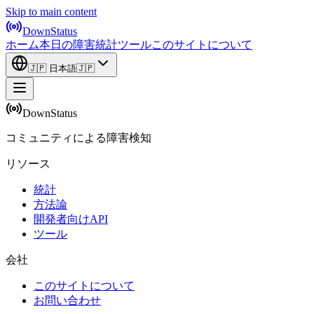
Skip to main content
DownStatus
ホーム
本日の障害
統計
ツール
このサイトについて
🇯🇵
日本語
🇯🇵
DownStatus
コミュニティによる障害検知
リソース
統計
方法論
開発者向けAPI
ツール
会社
このサイトについて
お問い合わせ