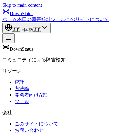
Skip to main content
DownStatus
ホーム
本日の障害
統計
ツール
このサイトについて
🇯🇵
日本語
🇯🇵
DownStatus
コミュニティによる障害検知
リソース
統計
方法論
開発者向けAPI
ツール
会社
このサイトについて
お問い合わせ