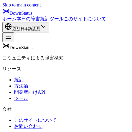
Skip to main content
DownStatus
ホーム
本日の障害
統計
ツール
このサイトについて
🇯🇵
日本語
🇯🇵
DownStatus
コミュニティによる障害検知
リソース
統計
方法論
開発者向けAPI
ツール
会社
このサイトについて
お問い合わせ