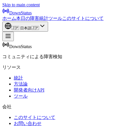
Skip to main content
DownStatus
ホーム
本日の障害
統計
ツール
このサイトについて
🇯🇵
日本語
🇯🇵
DownStatus
コミュニティによる障害検知
リソース
統計
方法論
開発者向けAPI
ツール
会社
このサイトについて
お問い合わせ