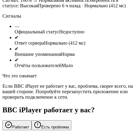
Сигнал: 100%
→
Нормальная активность
Уверенность в
статусе:
Высокая
Проверено 6 ч назад · Нормально (412 мс)
Сигналы
—
Официальный статус
Недоступно
✔
Ответ сервера
Нормально (412 мс)
✔
Внешние упоминания
Норма
✔
Отчёты пользователей
Мало
Что это означает
Если BBC iPlayer не работает у вас, проблема, скорее всего, на
вашей стороне. Попробуйте перезапустить приложение или
проверить подключение к сети.
BBC iPlayer работает у вас?
Работает
Есть проблема