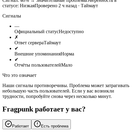
Сигнал: 46%
→
Значительные проблемы
Уверенность в
статусе:
Низкая
Проверено 2 ч назад · Таймаут
Сигналы
—
Официальный статус
Недоступно
✗
Ответ сервера
Таймаут
✔
Внешние упоминания
Норма
✔
Отчёты пользователей
Мало
Что это означает
Наши сигналы противоречивы. Проблема может затрагивать
небольшую часть пользователей. Если у вас возникли
трудности, попробуйте снова через несколько минут.
Fragpunk работает у вас?
Работает
Есть проблема