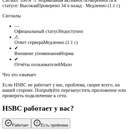
Сигнал: 100%
→
Нормальная активность
Уверенность в
статусе:
Высокая
Проверено 34 ч назад · Медленно (1.1 с)
Сигналы
—
Официальный статус
Недоступно
⚠
Ответ сервера
Медленно (1.1 с)
✔
Внешние упоминания
Норма
✔
Отчёты пользователей
Мало
Что это означает
Если HSBC не работает у вас, проблема, скорее всего, на
вашей стороне. Попробуйте перезапустить приложение или
проверить подключение к сети.
HSBC работает у вас?
Работает
Есть проблема