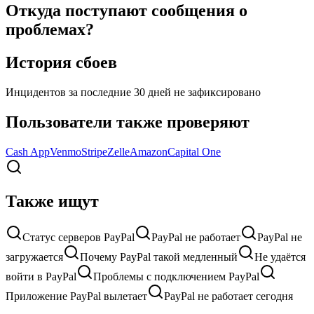
Откуда поступают сообщения о
проблемах?
История сбоев
Инцидентов за последние 30 дней не зафиксировано
Пользователи также проверяют
Cash App
Venmo
Stripe
Zelle
Amazon
Capital One
Также ищут
Статус серверов PayPal
PayPal не работает
PayPal не
загружается
Почему PayPal такой медленный
Не удаётся
войти в PayPal
Проблемы с подключением PayPal
Приложение PayPal вылетает
PayPal не работает сегодня